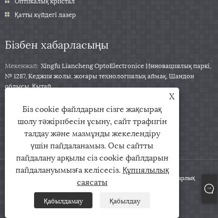
Оптикалық кристал
Қатты күйдегі лазер
Бізбен хабарласыңы
Мекенжай:
Xingfu Liancheng OptoElectronice Инновациялық паркі,
№ 1287, Кеджия жолы, жоғары технологиялық аймақ, Шандон
облысы, Қытай
X
Тел:
+86-531-88153122
Біз cookie файлдарын сізге жақсырақ
Телефон:
+86-13791139332
шолу тәжірибесін ұсыну, сайт трафигін
Электрондық пошта:
jingxu@coupletech.com
талдау және мазмұнды жекелендіру
үшін пайдаланамыз. Осы сайтты
пайдалану арқылы сіз cookie файлдарын
пайдалануымызға келісесіз.
Құпиялылық
Copyright © 2022 COPLTETH CO., Ltd. - Pockels ұяшықтары - Барлық
саясаты
құқықтар қорғалған
Қабылдамау
Қабылдау
Links
Sitemap
RSS
XML
Құпиялылық саясаты