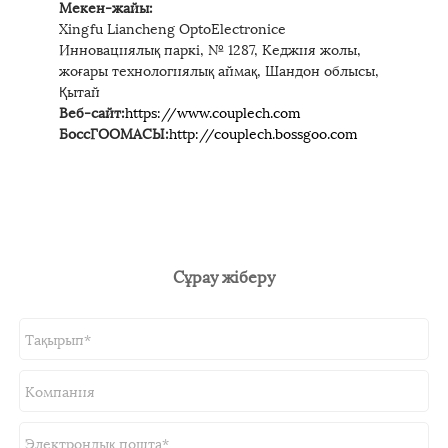
Мекен-жайы:
Xingfu Liancheng OptoElectronice
Инновациялық паркі, № 1287, Кеджия жолы,
жоғары технологиялық аймақ, Шандон облысы,
Қытай
Веб-сайт:
https://www.couplech.com
БоссГООМАСЫ:
http://couplech.bossgoo.com
Сұрау жіберу