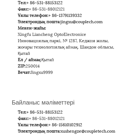
Тел:
+ 86-531-88153122
Факс:
+ 86-531-88012121
Ұялы телефон:
+ 86-13791139332
Электрондық пошта:
jingxu@couplech.com
Мекен-жайы:
Xingfu Liancheng OptoElectronice
Инновациялық паркі, № 1287, Кеджия жолы,
жоғары технологиялық аймақ, Шандон облысы,
Қытай
Ел / аймақ:
Қытай
ZIP:
250014
Вечат:
Jingxu9999
Байланыс мәліметтері
Тел:
+ 86-531-88153122
Факс:
+ 86-531-88012121
Ұялы телефон:
+ 86-15610102912
Электрондық пошта:
xushengze@coupletech.com